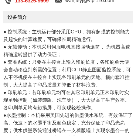
133-6325-9699
wanjieyj@vip.126.com
设备简介
● 控制系统：主机运行部分采用CPU，拥有超强的控制能力
及超快的计算速度，可确保长期精确运行。
● 无轴传动：本机采用伺服电机直接驱动滚筒， 为机器高速
精确运转提供了动力保证；
● 套准系统：只要在主控台上输入印刷长度，各印刷单元便
会自动移位到所需的位置；利用CCD静止图面监控系统，可
以不停机便在主控台上实现各印刷单元的天地、横向套准控
制，大大提高了印品质量并降低了材料浪费。
● 印刷单元：各印刷单元均可在其它印刷单元正常印刷时实
现单独控制（如装卸版、洗车等），大大提高了生产效率。
各印刷单元均有触摸屏，可实现轻松操作。
●水墨控制：本机采用美国先进的供墨供水系统，有效保证了
高、低速下的水墨平衡及颜色稳定，充分保证了印品光亮
度；供水供墨系统通过桥辊在一支着版辊上实现水墨合一的