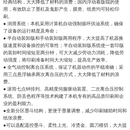
经典结构，大大降低了材料的浪费；国内浮动着版辊的使
用，有效防止了墨杠及鬼影产生，膜类、纸类均可轻松印
刷。
● 润滑系统：本机采用计算机自动强制循环供油系统，确保
了设备的运行精度及寿命；
● 半自动装卸版和手动装卸版两用程序，大大提高了机器换
版速度和设备操控的可靠性；半自动装卸版系统使一套印版
的装卸时间缩短至两分钟，可大大减少劳动力消耗，降低劳
动强度，将印刷准备时间大大缩短，提高生产效率。
● 全气动控制离合压系统，保证了机器动作的平稳准确；采
用三点悬浮轴承两次离合压的方式，大大降低了材料的浪
费。
● 滚筒七点钟排列、高精度伺服驱动装置、二次离合压控制
系统、防丢色程序等技术构建了本机专有的高品质印刷和企
业的盈利能力。
●全新分区墨斗结构，更便于墨量调整，减少印刷辅助时间和
纸张浪费。
●可以选配遥控墨斗、柔性上光、冷烫金、圆刀模切，大大提