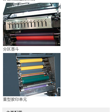
分区墨斗
重型胶印单元