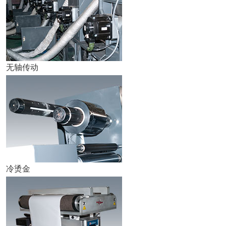
无轴传动
冷烫金